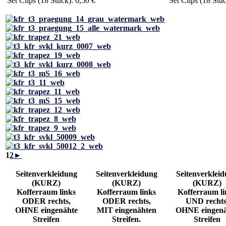
Set Clips (18 Stück): 6,50 €
Set Clips (18 Stüc
1
2
►
Seitenverkleidung
Seitenverkleidung
Seitenverklei
(KURZ)
(KURZ)
(KURZ)
Kofferraum links
Kofferraum links
Kofferraum li
ODER rechts,
ODER rechts,
UND rechts
OHNE eingenähte
MIT eingenähten
OHNE eingenä
Streifen
Streifen.
Streifen