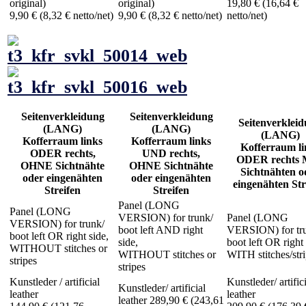
original)
original)
19,80 € (16,64 €
9,90 € (8,32 € netto/net)
9,90 € (8,32 € netto/net)
netto/net)
Seitenverkleidung
Seitenverkleidung
Seitenverklei
(LANG)
(LANG)
(LANG)
Kofferraum links
Kofferraum links
Kofferraum li
ODER rechts,
UND rechts,
ODER rechts
OHNE Sichtnähte
OHNE Sichtnähte
Sichtnähten o
oder eingenähten
oder eingenähten
eingenähten Str
Streifen
Streifen
Panel (LONG
Panel (LONG
VERSION) for trunk/
Panel (LONG
VERSION) for trunk/
boot left AND right
VERSION) for tr
boot left OR right side,
side,
boot left OR right 
WITHOUT stitches or
WITHOUT stitches or
WITH stitches/str
stripes
stripes
Kunstleder / artificial
Kunstleder/ artific
Kunstleder/ artificial
leather
leather
leather 289,90 € (243,61