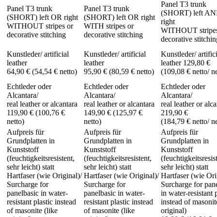
Panel T3 trunk
Panel T3 trunk
Panel T3 trunk
(SHORT) left A
(SHORT) left OR right
(SHORT) left OR right
right
WITHOUT stripes or
WITH stripes or
WITHOUT stripes
decorative stitching
decorative stitching
decorative stitchin
Kunstleder/ artificial
Kunstleder/ artificial
Kunstleder/ artific
leather
leather
leather 129,80 €
64,90 € (54,54 € netto)
95,90 € (80,59 € netto)
(109,08 € netto/ ne
Echtleder oder
Echtleder oder
Echtleder oder
Alcantara/
Alcantara/
Alcantara/
real leather or alcantara
real leather or alcantara
real leather or alc
119,90 € (100,76 €
149,90 € (125,97 €
219,90 €
netto)
netto)
(184,79 € netto/ ne
Aufpreis für
Aufpreis für
Aufpreis für
Grundplatten in
Grundplatten in
Grundplatten in
Kunststoff
Kunststoff
Kunststoff
(feuchtigkeitsresistent,
(feuchtigkeitsresistent,
(feuchtigkeitsresis
sehr leicht) statt
sehr leicht) statt
sehr leicht) statt
Hartfaser (wie Original)/
Hartfaser (wie Original)/
Hartfaser (wie Ori
Surcharge for
Surcharge for
Surcharge for pan
panelbasic in water-
panelbasic in water-
in water-resistant 
resistant plastic instead
resistant plastic instead
instead of masonit
of masonite (like
of masonite (like
original)