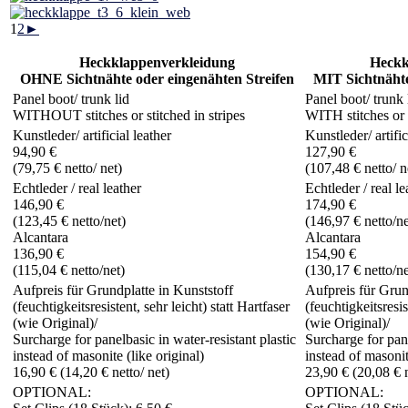
1
2
►
Heckklappenverkleidung
Heckk
OHNE Sichtnähte oder eingenähten Streifen
MIT Sichtnähte
Panel boot/ trunk lid
Panel boot/ trunk 
WITHOUT stitches or stitched in stripes
WITH stitches or s
Kunstleder/ artificial leather
Kunstleder/ artific
94,90 €
127,90 €
(79,75 € netto/ net)
(107,48 € netto/ n
Echtleder / real leather
Echtleder / real le
146,90 €
174,90 €
(123,45 € netto/net)
(146,97 € netto/ne
Alcantara
Alcantara
136,90 €
154,90 €
(115,04 € netto/net)
(130,17 € netto/ne
Aufpreis für Grundplatte in Kunststoff
Aufpreis für Grun
(feuchtigkeitsresistent, sehr leicht) statt Hartfaser
(feuchtigkeitsresis
(wie Original)/
(wie Original)/
Surcharge for panelbasic in water-resistant plastic
Surcharge for pane
instead of masonite (like original)
instead of masonit
16,90 € (14,20 € netto/ net)
23,90 € (20,08 € n
OPTIONAL:
OPTIONAL: