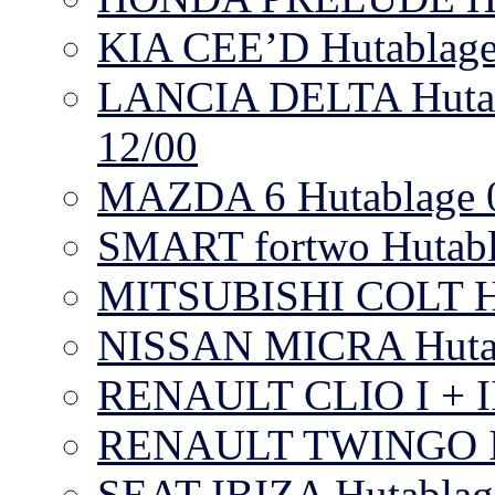
KIA CEE’D Hutablage
LANCIA DELTA Hutabl
12/00
MAZDA 6 Hutablage 09
SMART fortwo Hutab
MITSUBISHI COLT H
NISSAN MICRA Hutab
RENAULT CLIO I + II 
RENAULT TWINGO I +
SEAT IBIZA Hutablage