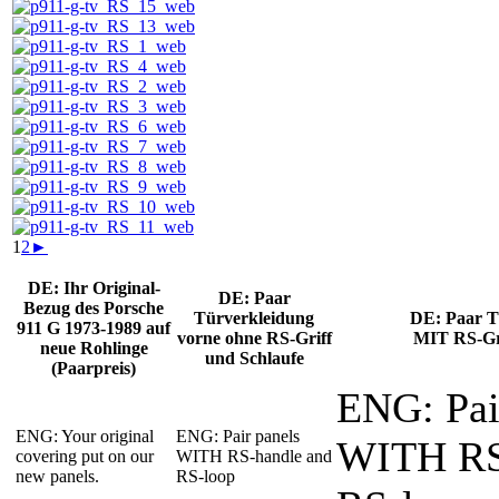
1
2
►
DE: Ihr Original-
DE: Paar
Bezug des Porsche
Türverkleidung
DE: Paar T
911 G 1973-1989 auf
vorne ohne RS-Griff
MIT RS-Gri
neue Rohlinge
und Schlaufe
(Paarpreis)
ENG: Pai
ENG: Your original
ENG: Pair panels
WITH RS
covering put on our
WITH RS-handle and
new panels.
RS-loop