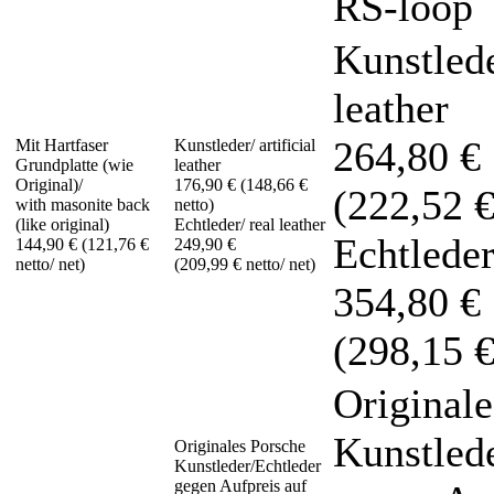
RS-loop
Kunstleder
leather
264,80 €
Mit Hartfaser
Kunstleder/ artificial
Grundplatte (wie
leather
Original)/
176,90 € (148,66 €
(222,52 €
with masonite back
netto)
(like original)
Echtleder/ real leather
Echtleder
144,90 € (121,76 €
249,90 €
netto/ net)
(209,99 € netto/ net)
354,80 €
(298,15 €
Originale
Kunstled
Originales Porsche
Kunstleder/Echtleder
gegen Aufpreis auf