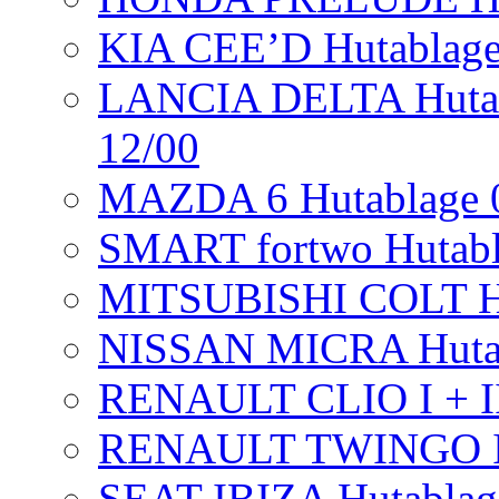
KIA CEE’D Hutablage
LANCIA DELTA Hutabl
12/00
MAZDA 6 Hutablage 09
SMART fortwo Hutab
MITSUBISHI COLT H
NISSAN MICRA Hutab
RENAULT CLIO I + II 
RENAULT TWINGO I +
SEAT IBIZA Hutablage