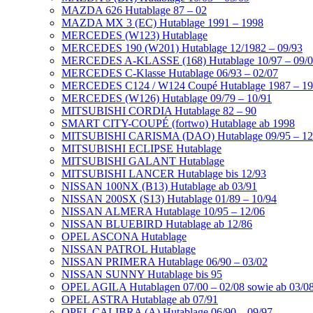
MAZDA 626 Hutablage 87 – 02
MAZDA MX 3 (EC) Hutablage 1991 – 1998
MERCEDES (W123) Hutablage
MERCEDES 190 (W201) Hutablage 12/1982 – 09/93
MERCEDES A-KLASSE (168) Hutablage 10/97 – 09/
MERCEDES C-Klasse Hutablage 06/93 – 02/07
MERCEDES C124 / W124 Coupé Hutablage 1987 – 1
MERCEDES (W126) Hutablage 09/79 – 10/91
MITSUBISHI CORDIA Hutablage 82 – 90
SMART CITY-COUPÉ (fortwo) Hutablage ab 1998
MITSUBISHI CARISMA (DAO) Hutablage 09/95 – 12
MITSUBISHI ECLIPSE Hutablage
MITSUBISHI GALANT Hutablage
MITSUBISHI LANCER Hutablage bis 12/93
NISSAN 100NX (B13) Hutablage ab 03/91
NISSAN 200SX (S13) Hutablage 01/89 – 10/94
NISSAN ALMERA Hutablage 10/95 – 12/06
NISSAN BLUEBIRD Hutablage ab 12/86
OPEL ASCONA Hutablage
NISSAN PATROL Hutablage
NISSAN PRIMERA Hutablage 06/90 – 03/02
NISSAN SUNNY Hutablage bis 95
OPEL AGILA Hutablagen 07/00 – 02/08 sowie ab 03/0
OPEL ASTRA Hutablage ab 07/91
OPEL CALIBRA (A) Hutablage 06/90 – 09/97