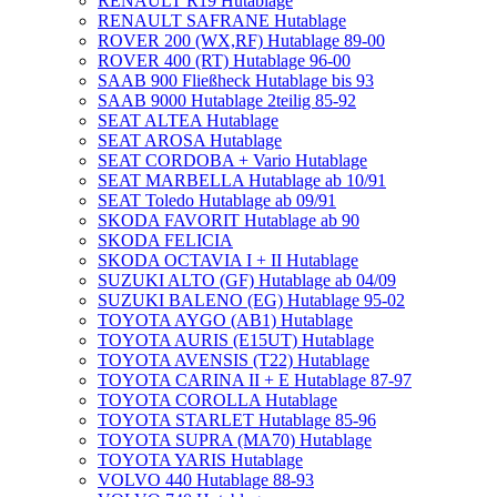
RENAULT R19 Hutablage
RENAULT SAFRANE Hutablage
ROVER 200 (WX,RF) Hutablage 89-00
ROVER 400 (RT) Hutablage 96-00
SAAB 900 Fließheck Hutablage bis 93
SAAB 9000 Hutablage 2teilig 85-92
SEAT ALTEA Hutablage
SEAT AROSA Hutablage
SEAT CORDOBA + Vario Hutablage
SEAT MARBELLA Hutablage ab 10/91
SEAT Toledo Hutablage ab 09/91
SKODA FAVORIT Hutablage ab 90
SKODA FELICIA
SKODA OCTAVIA I + II Hutablage
SUZUKI ALTO (GF) Hutablage ab 04/09
SUZUKI BALENO (EG) Hutablage 95-02
TOYOTA AYGO (AB1) Hutablage
TOYOTA AURIS (E15UT) Hutablage
TOYOTA AVENSIS (T22) Hutablage
TOYOTA CARINA II + E Hutablage 87-97
TOYOTA COROLLA Hutablage
TOYOTA STARLET Hutablage 85-96
TOYOTA SUPRA (MA70) Hutablage
TOYOTA YARIS Hutablage
VOLVO 440 Hutablage 88-93