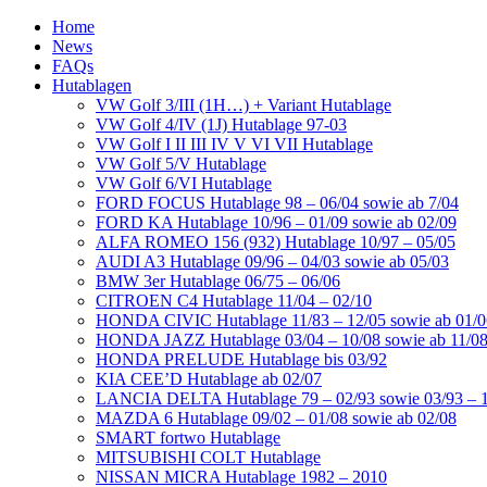
Home
News
FAQs
Hutablagen
VW Golf 3/III (1H…) + Variant Hutablage
VW Golf 4/IV (1J) Hutablage 97-03
VW Golf I II III IV V VI VII Hutablage
VW Golf 5/V Hutablage
VW Golf 6/VI Hutablage
FORD FOCUS Hutablage 98 – 06/04 sowie ab 7/04
FORD KA Hutablage 10/96 – 01/09 sowie ab 02/09
ALFA ROMEO 156 (932) Hutablage 10/97 – 05/05
AUDI A3 Hutablage 09/96 – 04/03 sowie ab 05/03
BMW 3er Hutablage 06/75 – 06/06
CITROEN C4 Hutablage 11/04 – 02/10
HONDA CIVIC Hutablage 11/83 – 12/05 sowie ab 01/0
HONDA JAZZ Hutablage 03/04 – 10/08 sowie ab 11/0
HONDA PRELUDE Hutablage bis 03/92
KIA CEE’D Hutablage ab 02/07
LANCIA DELTA Hutablage 79 – 02/93 sowie 03/93 – 
MAZDA 6 Hutablage 09/02 – 01/08 sowie ab 02/08
SMART fortwo Hutablage
MITSUBISHI COLT Hutablage
NISSAN MICRA Hutablage 1982 – 2010