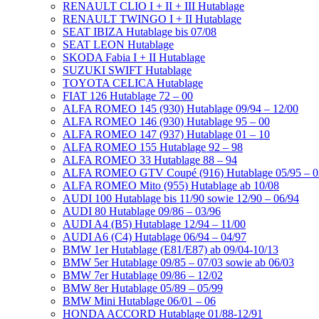
RENAULT CLIO I + II + III Hutablage
RENAULT TWINGO I + II Hutablage
SEAT IBIZA Hutablage bis 07/08
SEAT LEON Hutablage
SKODA Fabia I + II Hutablage
SUZUKI SWIFT Hutablage
TOYOTA CELICA Hutablage
FIAT 126 Hutablage 72 – 00
ALFA ROMEO 145 (930) Hutablage 09/94 – 12/00
ALFA ROMEO 146 (930) Hutablage 95 – 00
ALFA ROMEO 147 (937) Hutablage 01 – 10
ALFA ROMEO 155 Hutablage 92 – 98
ALFA ROMEO 33 Hutablage 88 – 94
ALFA ROMEO GTV Coupé (916) Hutablage 05/95 – 0
ALFA ROMEO Mito (955) Hutablage ab 10/08
AUDI 100 Hutablage bis 11/90 sowie 12/90 – 06/94
AUDI 80 Hutablage 09/86 – 03/96
AUDI A4 (B5) Hutablage 12/94 – 11/00
AUDI A6 (C4) Hutablage 06/94 – 04/97
BMW 1er Hutablage (E81/E87) ab 09/04-10/13
BMW 5er Hutablage 09/85 – 07/03 sowie ab 06/03
BMW 7er Hutablage 09/86 – 12/02
BMW 8er Hutablage 05/89 – 05/99
BMW Mini Hutablage 06/01 – 06
HONDA ACCORD Hutablage 01/88-12/91