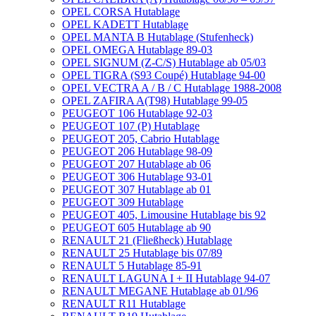
OPEL CORSA Hutablage
OPEL KADETT Hutablage
OPEL MANTA B Hutablage (Stufenheck)
OPEL OMEGA Hutablage 89-03
OPEL SIGNUM (Z-C/S) Hutablage ab 05/03
OPEL TIGRA (S93 Coupé) Hutablage 94-00
OPEL VECTRA A / B / C Hutablage 1988-2008
OPEL ZAFIRA A(T98) Hutablage 99-05
PEUGEOT 106 Hutablage 92-03
PEUGEOT 107 (P) Hutablage
PEUGEOT 205, Cabrio Hutablage
PEUGEOT 206 Hutablage 98-09
PEUGEOT 207 Hutablage ab 06
PEUGEOT 306 Hutablage 93-01
PEUGEOT 307 Hutablage ab 01
PEUGEOT 309 Hutablage
PEUGEOT 405, Limousine Hutablage bis 92
PEUGEOT 605 Hutablage ab 90
RENAULT 21 (Fließheck) Hutablage
RENAULT 25 Hutablage bis 07/89
RENAULT 5 Hutablage 85-91
RENAULT LAGUNA I + II Hutablage 94-07
RENAULT MEGANE Hutablage ab 01/96
RENAULT R11 Hutablage