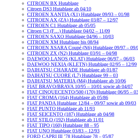
CITROEN BX Hutablage
Citroen DS3 Hutablage ab 04/10
CITROEN XANTIA (X1) Hutablage 09/93 – 01/98
CITROEN AX (ZA) Hutablage 03/87 – 12/97
CITROEN C1 Hutablage ab 05/05
Citroen C3 (F…) Hutablage 04/02 – 11/09
CITROEN SAXO Hutablage 04/96 – 10/03
CITROEN XM Hutablage bis 08/94
CITROEN XSARA Coupé (N6) Hutablage 09/97 – 09/
CITROEN ZX (N2) Hutablage 03/91 – 04/98
DAEWOO LANOS (KLAT) Hutablage 06/97 – 06/03
DAEWOO NEXIA (KLETN) Hutablage 02/95 – 12/99
DAIHATSU CHARADE Hutablage ab 01/87
DAIHATSU CUORE (L7) Hutablage 99 – 03
DAIHATSU MATERIA (M4) Hutablage ab 10/06
FIAT BRAVO/BRAVA 10/95 – 10/01 sowie ab 04/07
FIAT CINQUECENTO/500 (170) Hutablage 06/95 – 03
FIAT CROMA (164) Hutablage ab 05/86
FIAT PANDA Hutablage 12/84 – 09/97 sowie ab 09/03
FIAT PUNTO Hutablage ab 11/93
FIAT SEICENTO (187) Hutablage ab 04/98
FIAT STILO (192) Hutablage ab 11/01
FIAT TIPO (160) Hutablage 88 – 95
FIAT UNO Hutablage 03/83 – 12/93
FORD CAPRI III ’78 Hutablage 78 – 05/87