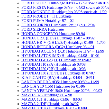
FORD ESCORT Hutablage 09/80 – 12/94 sowie ab 01/
FORD FIESTA Hutablage 03/89 – 04/02 sowie ab 05/0
FORD MONDEO Hutablage bis 08/96 sowie ab 11/00
FORD PROBE I + II Hutablage
FORD PUMA Hutablage 97 – 02
FORD SCORPIO Hutablage (2teilig) bis 12/94
FORD SIERRA Hutablage
HONDA CONCERTO Hutablage 89-94
HONDA CRX (ED9) Hutablage 11/87 – 08/92
HONDA HR-V (GH1/2/3/4) Hutablage 01/99 – 12/05
HONDA INTEGRA (DC2) Hutablage 98 – 01
HYUNDAI ACCENT (X3) Hutablage 11/94 – 12/99
HYUNDAI ATOS (MX) Hutablage 04/98 – 01/01
HYUNDAI GETZ (TB) Hutablage ab 09/02
HYUNDAI I10 (PA) Hutablage ab 03/08
HYUNDAI I20 (PB) Hutablage ab 10/08
HYUNDAI I30 (FD/FDH) Hutablage ab 07/07
KIA PICANTO (BA) Hutablage 04/04 – 04/11
LANCIA DEDRA (835) Hutablage 09/89 – 11/99
LANCIA Y10 (156) Hutablage bis 01/96
LANCIA YPSILON (840) Hutablage 02/96 – 09/03
MAZDA 323 Hutablage 86 – 98
MAZDA 121 Hutablage 03/96 – 03/03
MAZDA 2 (DE) Hutablage ab 04/07
MAZDA 3 (BK) Hutablage 10/03 – 03/09