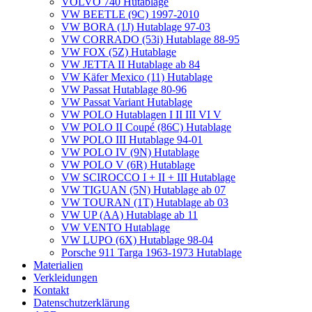
VOLVO 740 Hutablage
VW BEETLE (9C) 1997-2010
VW BORA (1J) Hutablage 97-03
VW CORRADO (53i) Hutablage 88-95
VW FOX (5Z) Hutablage
VW JETTA II Hutablage ab 84
VW Käfer Mexico (11) Hutablage
VW Passat Hutablage 80-96
VW Passat Variant Hutablage
VW POLO Hutablagen I II III VI V
VW POLO II Coupé (86C) Hutablage
VW POLO III Hutablage 94-01
VW POLO IV (9N) Hutablage
VW POLO V (6R) Hutablage
VW SCIROCCO I + II + III Hutablage
VW TIGUAN (5N) Hutablage ab 07
VW TOURAN (1T) Hutablage ab 03
VW UP (AA) Hutablage ab 11
VW VENTO Hutablage
VW LUPO (6X) Hutablage 98-04
Porsche 911 Targa 1963-1973 Hutablage
Materialien
Verkleidungen
Kontakt
Datenschutzerklärung