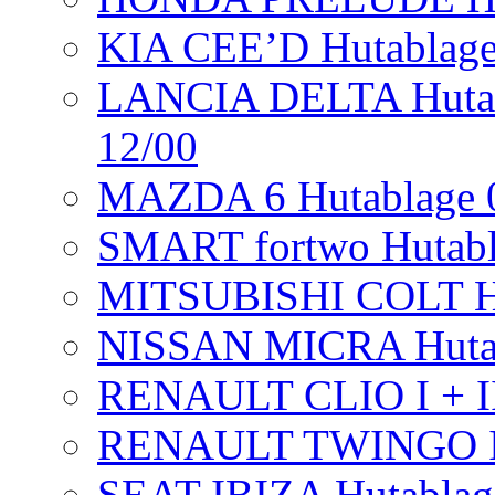
KIA CEE’D Hutablage
LANCIA DELTA Hutabl
12/00
MAZDA 6 Hutablage 09
SMART fortwo Hutab
MITSUBISHI COLT H
NISSAN MICRA Hutab
RENAULT CLIO I + II 
RENAULT TWINGO I +
SEAT IBIZA Hutablage