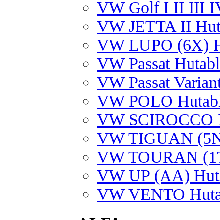
VW Golf I II III 
VW JETTA II Hut
VW LUPO (6X) Hu
VW Passat Hutabl
VW Passat Varian
VW POLO Hutablag
VW SCIROCCO I +
VW TIGUAN (5N) 
VW TOURAN (1T)
VW UP (AA) Huta
VW VENTO Huta